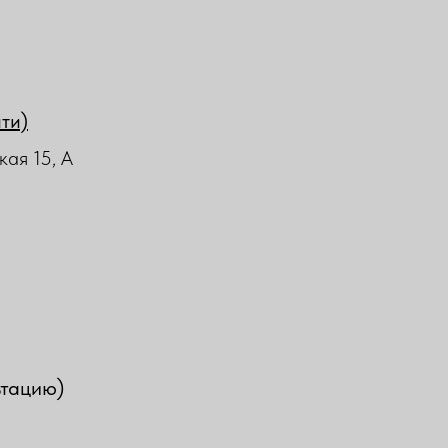
йти)
кая 15, А
ьтацию)