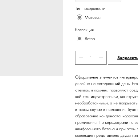
Тип поверхности
Матовая
Коллекция
Beton
Запросит
Оформление элементов интерьера 
дизайне на сегодняшний день. Его
стеклом и камнем, позволяют созд
хай-тек, индустриализм, конструк
необработанными, а не покрывать
в таком случае в помещении будет
образование конденсата, коррозии
проживания. Но керамогранит с э
шлифованного бетона и при этом а
коллекция представлена двумя тип