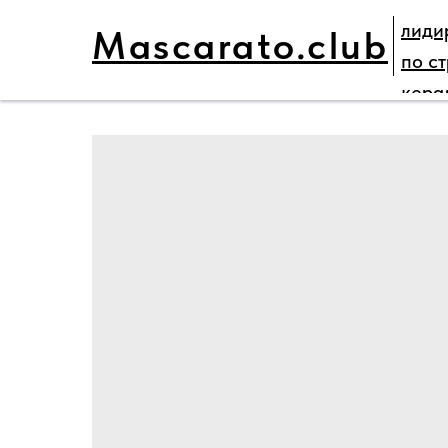
лиди
Mascarato.club
ГЛАВНАЯ
НАШИ ПРОЕКТЫ
ПАРТНЕ
по с
кера