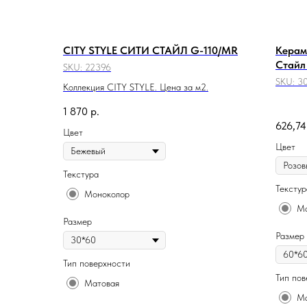
CITY STYLE СИТИ СТАЙЛ G-110/MR
Керам
Стайл
SKU:
22396
SKU:
3
Коллекция CITY STYLE. Цена за м2.
1 870
р.
626,74
Цвет
Цвет
Текстура
Текстур
Моноколор
Мо
Размер
Размер
Тип поверхности
Тип пов
Матовая
Ма