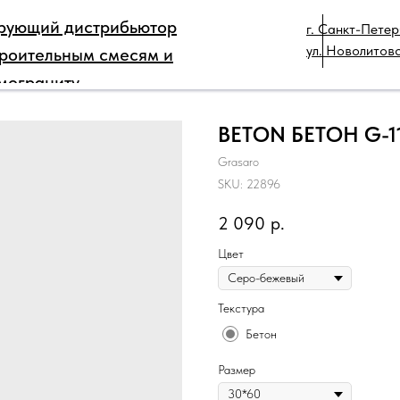
рующий дистрибьютор
г. Санкт-Петер
РЫ
ДЛЯ ПРОФЕССИОНАЛОВ
КАТАЛОГ
ТЕХ
ул. Новолитовс
троительным смесям и
КОНТАКТЫ
мограниту
BETON БЕТОН G-1
Grasaro
SKU:
22896
2 090
р.
Цвет
Текстура
Бетон
Размер