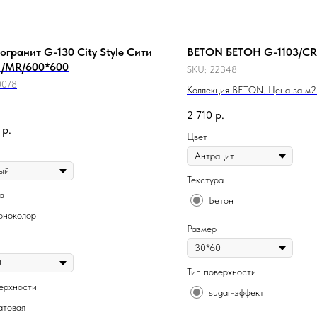
огранит G-130 City Style Сити
BETON БЕТОН G-1103/CR
 /MR/600*600
SKU:
22348
0078
Коллекция BETON. Цена за м2
2 710
р.
р.
Цвет
Текстура
а
Бетон
ноколор
Размер
Тип поверхности
ерхности
sugar-эффект
товая