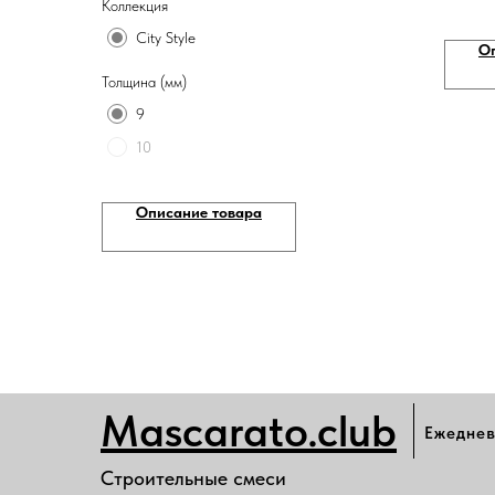
Коллекция
City Style
О
Толщина (мм)
9
10
Описание товара
Mascarato.club
Ежеднев
Строительные смеси