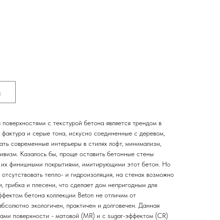
ь
поверхностями с текстурой бетона является трендом в
 фактура и серые тона, искусно соединенные с деревом,
ать современные интерьеры в стилях лофт, минимализм,
тивизм. Казалось бы, проще оставить бетонные стены
 их финишными покрытиями, имитирующими этот бетон. Но
 отсутствовать тепло- и гидроизоляция, на стенах возможно
, грибка и плесени, что сделает дом непригодным для
ффектом бетона коллекции Beton не отличим от
бсолютно экологичен, практичен и долговечен. Данная
ами поверхности - матовой (MR) и с sugar-эффектом (CR)