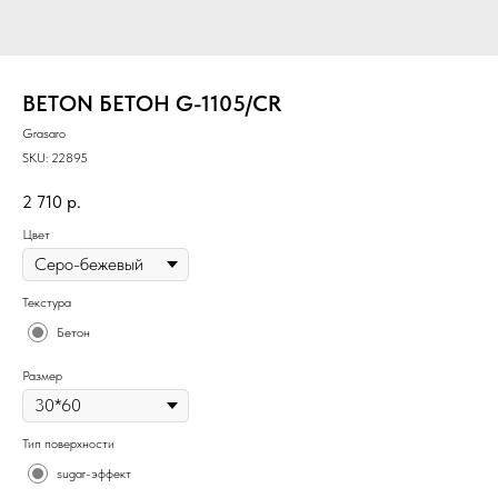
BETON БЕТОН G-1105/CR
Grasaro
SKU:
22895
2 710
р.
Цвет
Текстура
Бетон
Размер
Тип поверхности
sugar-эффект