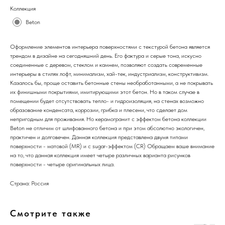
Коллекция
Beton
Оформление элементов интерьера поверхностями с текстурой бетона является
трендом в дизайне на сегодняшний день. Его фактура и серые тона, искусно
соединенные с деревом, стеклом и камнем, позволяют создать современные
интерьеры в стилях лофт, минимализм, хай-тек, индустриализм, конструктивизм.
Казалось бы, проще оставить бетонные стены необработанными, а не покрывать
их финишными покрытиями, имитирующими этот бетон. Но в таком случае в
помещении будет отсутствовать тепло- и гидроизоляция, на стенах возможно
образование конденсата, коррозии, грибка и плесени, что сделает дом
непригодным для проживания. Но керамогранит с эффектом бетона коллекции
Beton не отличим от шлифованного бетона и при этом абсолютно экологичен,
практичен и долговечен. Данная коллекция представлена двумя типами
поверхности - матовой (MR) и с sugar-эффектом (CR) Обращаем ваше внимание
на то, что данная коллекция имеет четыре различных варианта рисунков
поверхности - четыре оригинальных лица.
Страна: Россия
Смотрите также