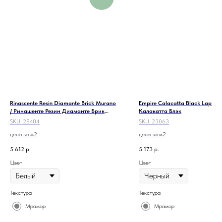
Rinascente Resin Diamante Brick Murano
Empire Calacatta Black Lap Э
/ Ринашенте Резин Диаманте Брик
Калакатта Блэк
Мурано
SKU:
28404
SKU:
23063
цена за м2
цена за м2
5 612
р.
5 173
р.
Цвет
Цвет
Текстура
Текстура
Мрамор
Мрамор