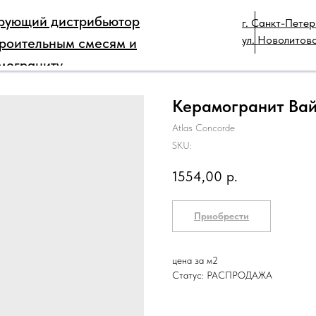
рующий дистрибьютор
г. Санкт-Петер
РЫ
ДЛЯ ПРОФЕССИОНАЛОВ
КАТАЛОГ
ТЕХ
ул. Новолитовс
троительным смесям и
КОНТАКТЫ
мограниту
Керамогранит Вай
Atlas Concorde
SKU:
1554,00
р.
Приобрести
цена за м2
Статус: РАСПРОДАЖА