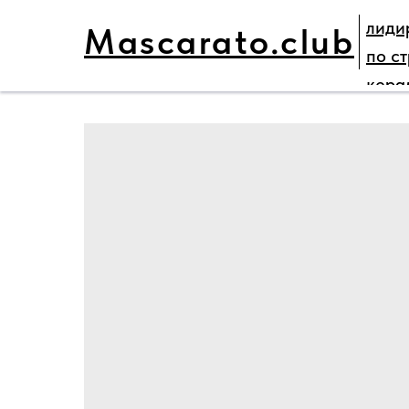
лиди
Mascarato.club
ГЛАВНАЯ
НАШИ ПРОЕКТЫ
ПАРТНЕ
по с
кера