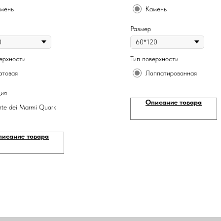
мень
Камень
Размер
ерхности
Тип поверхности
товая
Лаппатированная
ция
Описание товара
rte dei Marmi Quark
писание товара