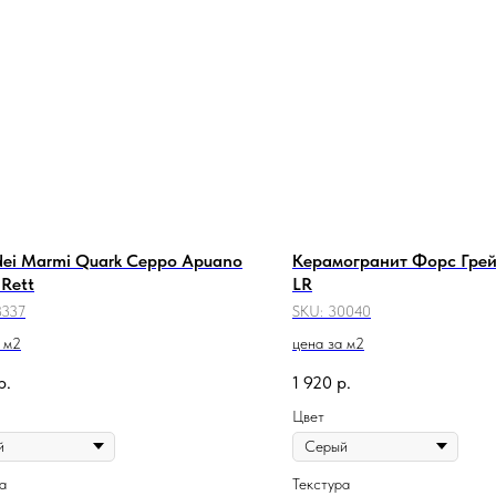
 dei Marmi Quark Ceppo Apuano
Керамогранит Форс Грей 
 Rett
LR
8337
SKU:
30040
 м2
цена за м2
р.
1 920
р.
Цвет
а
Текстура