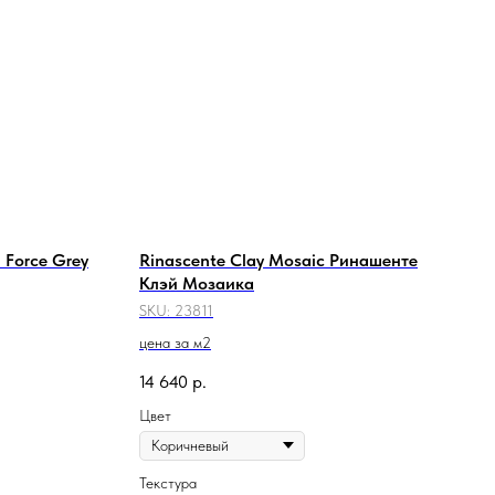
Force Grey
Rinascente Clay Mosaic Ринашенте
Клэй Мозаика
SKU:
23811
цена за м2
14 640
р.
Цвет
Текстура