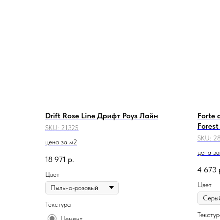
Drift Rose Line Дрифт Роуз Лайн
Forte
Forest
SKU:
21325
SKU:
2
цена за м2
цена за
18 971
р.
4 673
Цвет
Цвет
Текстура
Текстур
Цемент