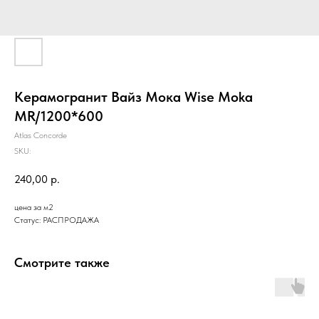
Керамогранит Вайз Мока Wise Moka
MR/1200*600
Atlas Concorde
SKU:
240,00
р.
цена за м2
Статус: РАСПРОДАЖА
Смотрите также