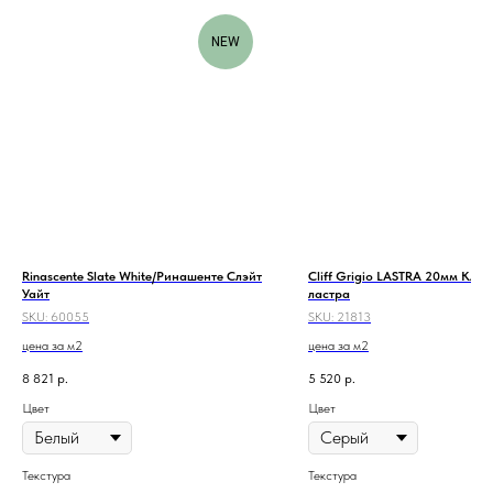
NEW
Rinascente Slate White/Ринашенте Слэйт
Cliff Grigio LASTRA 20мм Кли
Уайт
ластра
SKU:
60055
SKU:
21813
цена за м2
цена за м2
8 821
р.
5 520
р.
Цвет
Цвет
Текстура
Текстура