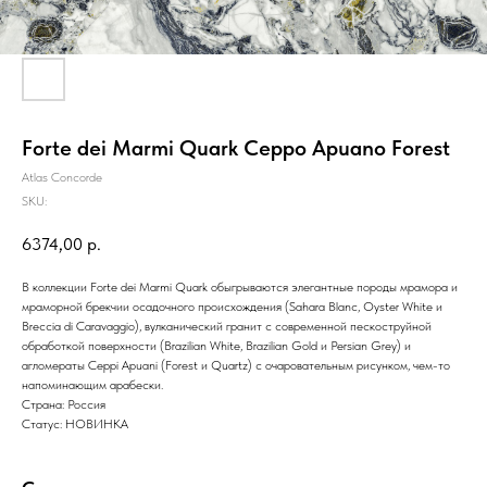
Forte dei Marmi Quark Ceppo Apuano Forest
Atlas Concorde
SKU:
6374,00
р.
В коллекции Forte dei Marmi Quark обыгрываются элегантные породы мрамора и
мраморной брекчии осадочного происхождения (Sahara Blanc, Oyster White и
Breccia di Caravaggio), вулканический гранит с современной пескоструйной
обработкой поверхности (Brazilian White, Brazilian Gold и Persian Grey) и
агломераты Ceppi Apuani (Forest и Quartz) с очаровательным рисунком, чем-то
напоминающим арабески.
Страна: Россия
Статус: НОВИНКА