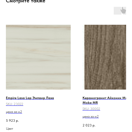
Смотрите также
Empire Lasa Lap Эмпаир Лаза
Керамогранит Айконик Мока 
Moka MR
SKU:
23022
SKU:
30002
цена за м2
цена за м2
5 923
р.
2 023
р.
Цвет