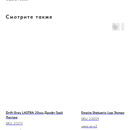
Смотрите также
Drift Grey LASTRA 20мм Дрифт Грей
Empire Statuario Lap Эмпаир 
Ластра
SKU:
23059
SKU:
21273
цена за м2