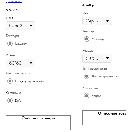
цена за м2
4 740
р.
5 520
р.
Цвет
Цвет
Текстура
Текстура
Мрамор
Цемент
Размер
Размер
Тип поверхности
Тип поверхности
Лаппатированная
Структурированный
Коллекция
Коллекция
Empire
Drift
Описание товара
Описание товара