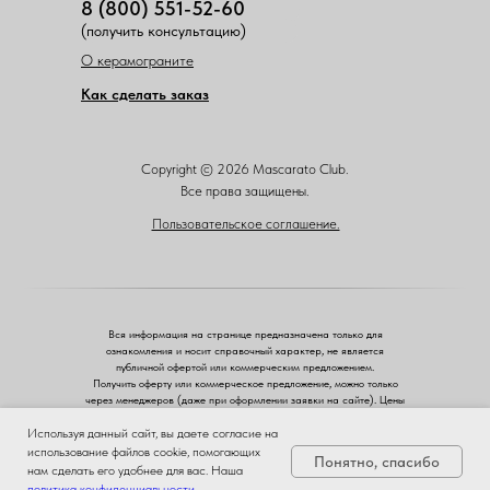
8 (800) 551-52-60
(получить консультацию)
О керамограните
Как сделать заказ
Copyright © 2026 Mascarato Club.
Все права защищены.
Пользовательское соглашение.
Вся информация на странице предназначена только для
ознакомления и носит справочный характер, не является
публичной офертой или коммерческим предложением.
Получить оферту или коммерческое предложение, можно только
через менеджеров (даже при оформлении заявки на сайте). Цены
указаны розничные.
Используя данный сайт, вы даете согласие на
ЗА
использование файлов cookie, помогающих
ЧЕСТНЫЙ
Понятно, спасибо
БИЗНЕС
Приобрести
нам сделать его удобнее для вас. Наша
политика конфиденциальности