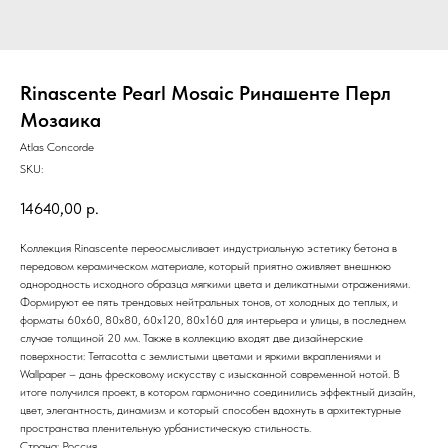
Rinascente Pearl Mosaic Ринашенте Перл
Мозаика
Atlas Concorde
SKU:
14640,00
р.
Коллекция Rinascente переосмысливает индустриальную эстетику бетона в
передовом керамическом материале, который приятно оживляет внешнюю
однородность исходного образца мягкими цвета и деликатными отражениями.
Формируют ее пять трендовых нейтральных тонов, от холодных до теплых, и
форматы 60x60, 80x80, 60x120, 80x160 для интерьера и улицы, в последнем
случае толщиной 20 мм. Также в коллекцию входят две дизайнерские
поверхности: Terracotta с землистыми цветами и яркими вкраплениями и
Wallpaper – дань фресковому искусству с изысканной современной нотой. В
итоге получился проект, в котором гармонично соединились эффектный дизайн,
цвет, элегантность, динамизм и который способен вдохнуть в архитектурные
пространства пленительную урбанистическую стильность.
Страна: Россия