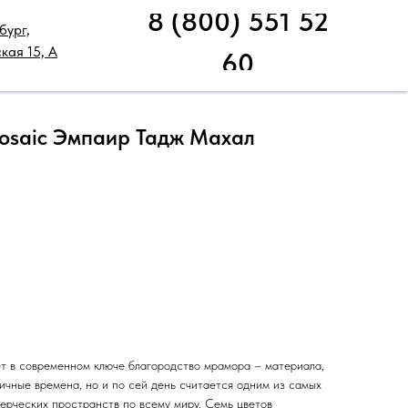
8 (800) 551 52
бург,
НИЧЕСКАЯ ПОДДЕРЖКА
РАСПРОДАЖА
кая 15, А
60
Mosaic Эмпаир Тадж Махал
т в современном ключе благородство мрамора – материала,
ичные времена, но и по сей день считается одним из самых
ерческих пространств по всему миру. Семь цветов