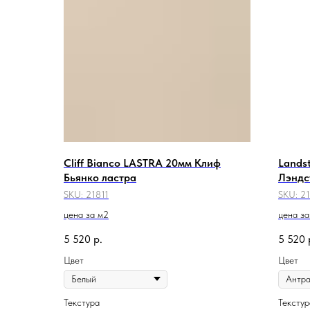
Cliff Bianco LASTRA 20мм Клиф
Lands
Бьянко ластра
Лэндс
SKU:
21811
SKU:
2
цена за м2
цена за
5 520
р.
5 520
Цвет
Цвет
Текстура
Текстур