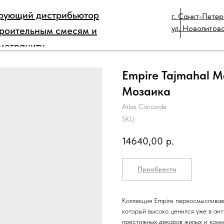
рующий дистрибьютор
г. Санкт-Петер
РЫ
ДЛЯ ПРОФЕССИОНАЛОВ
КАТАЛОГ
ТЕХ
ул. Новолитовс
троительным смесям и
КОНТАКТЫ
мограниту
Empire Tajmahal 
Мозаика
Atlas Concorde
SKU:
14640,00
р.
Приобрести
Коллекция Empire переосмысливае
который высоко ценился уже в ант
престижных декоров жилых и комм