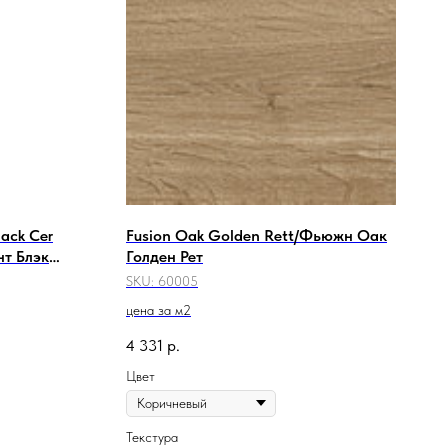
lack Cer
Fusion Oak Golden Rett/Фьюжн Оак
т Блэк
Голден Рет
SKU:
60005
цена за м2
4 331
р.
Цвет
Текстура