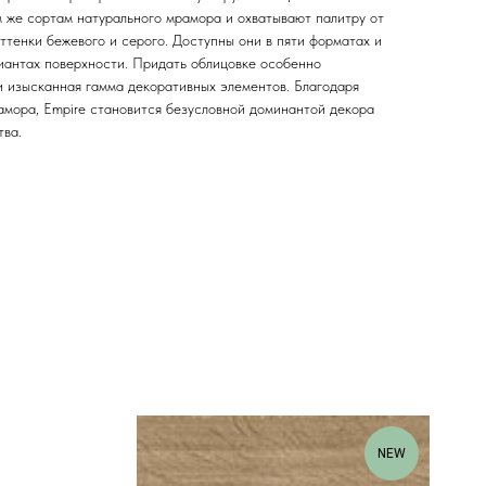
м же сортам натурального мрамора и охватывают палитру от
оттенки бежевого и серого. Доступны они в пяти форматах и
иантах поверхности. Придать облицовке особенно
и изысканная гамма декоративных элементов. Благодаря
амора, Empire становится безусловной доминантой декора
тва.
NEW