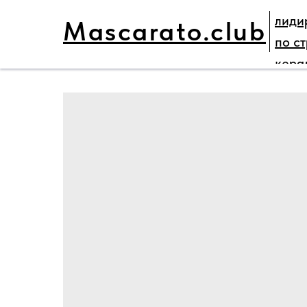
лиди
Mascarato.club
ГЛАВНАЯ
НАШИ ПРОЕКТЫ
ПАРТНЕ
по с
кера