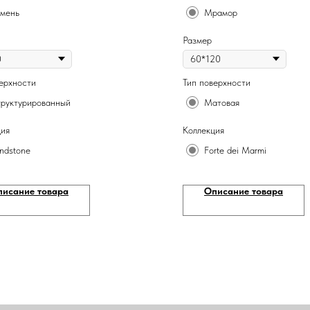
мень
Мрамор
Размер
ерхности
Тип поверхности
руктурированный
Матовая
ция
Коллекция
ndstone
Forte dei Marmi
писание товара
Описание товара