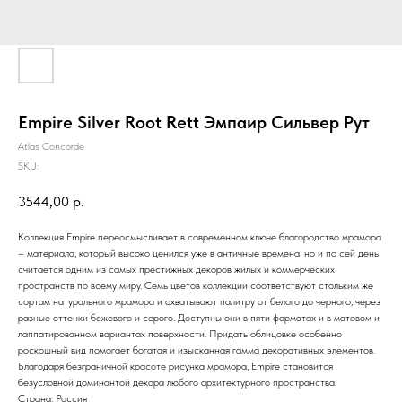
Empire Silver Root Rett Эмпаир Сильвер Рут
Atlas Concorde
SKU:
3544,00
р.
Коллекция Empire переосмысливает в современном ключе благородство мрамора
– материала, который высоко ценился уже в античные времена, но и по сей день
считается одним из самых престижных декоров жилых и коммерческих
пространств по всему миру. Семь цветов коллекции соответствуют стольким же
сортам натурального мрамора и охватывают палитру от белого до черного, через
разные оттенки бежевого и серого. Доступны они в пяти форматах и в матовом и
лаппатированном вариантах поверхности. Придать облицовке особенно
роскошный вид помогает богатая и изысканная гамма декоративных элементов.
Благодаря безграничной красоте рисунка мрамора, Empire становится
безусловной доминантой декора любого архитектурного пространства.
Страна: Россия