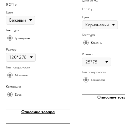
цена за м2
8 241
р.
1 558
р.
Цвет
Цвет
Текстура
Текстура
Травертин
Камень
Размер
Размер
Тип поверхности
Тип поверхности
Матовая
Глянцевая
Коллекция
Epos
Описание товара
Описание товара