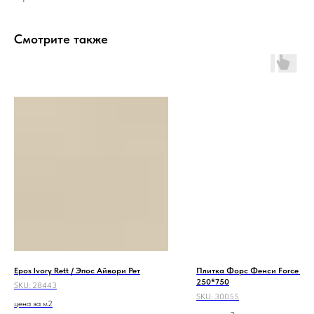
Смотрите также
Epos Ivory Rett / Эпос Айвори Рет
Плитка Форс Фенси Force Fan
250*750
SKU:
28443
SKU:
30055
цена за м2