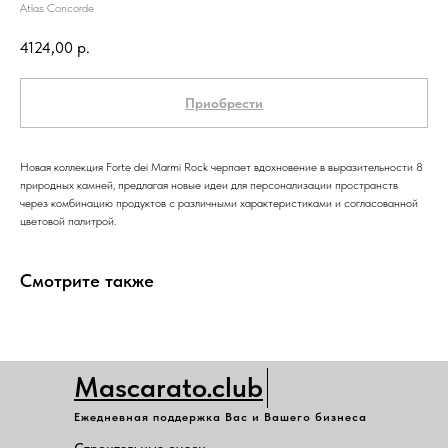
Atlas Concorde
4124,00
р.
Приобрести
Новая коллекция Forte dei Marmi Rock черпает вдохновение в выразительности 8
природных камней, предлагая новые идеи для персонализации пространств
через комбинацию продуктов с различными характеристиками и согласованной
цветовой палитрой.
Смотрите также
Mascarato.club
Ежедневная поддержка Вас и Вашего бизнеса
Строительные смеси