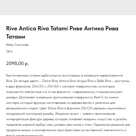
Rive Antica Riva Tatami Риве Антика Рива
Татами
Atlas Concorde
SKU:
2098,00
р.
Бесчисленные оттенки дуба искусно воссозданы в коллекции керамогранита
Rive. Ее четыре цвета – Dolce Riva, Antica Riva, Acqua Riva и Bella Riva – доступны
в двух форматах, 20x120 и 20x160 с матовой поверхностью, из которых
получаются элегантные и в то же время по- современному стильные рисунки
укладки. Дополняет коллекцию оригинальная поверхность Rem?r, по имени
мастера, который вручную изготавливал из дерева весла и уключины для
венецианских гондол. Цвет Dolce Riva в формате 20x120 украшен изумительно
натуральной имитацией резьбы. Результат всего – новая и оригинальная
интерпретация фактуры дерева, которая сплавляет воедино искусство и дизайн,
предлагая широкий выбор схем укладки для полов и стен. Идеальное решение для
придания жилым и коммерческим пространствам естественной элегантности и
яркой индивидуальности.