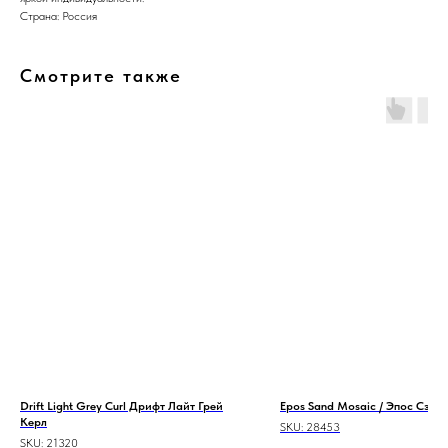
Страна: Россия
Смотрите также
Drift Light Grey Curl Дрифт Лайт Грей
Epos Sand Mosaic / Эпос Сэнд
Керл
SKU:
28453
SKU:
21320