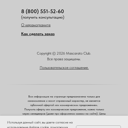
8 (800) 551-52-60
(получить консультацию)
О керамограните
Как сделать заказ
Copyright © 2026 Mascarato Club.
Все права защищены.
Пользовательское соглашение.
Вся информация на странице предназначена только для
ознакомления и носит справочный характер, не является
публичной офертой или коммерческим предложением.
Получить оферту или коммерческое предложение, можно только
через менеджеров (даже при оформлении заявки на сайте). Цены
указаны розничные.
ЗА
Используя данный сайт, вы даете согласие на
ЧЕСТНЫЙ
использование файлов cookie, помогающих