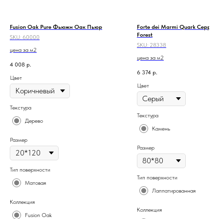
Fusion Oak Pure Фьюжн Оак Пьюр
Forte dei Marmi Quark Ceppo 
Forest
SKU:
60000
SKU:
28338
цена за м2
цена за м2
4 008
р.
6 374
р.
Цвет
Цвет
Текстура
Текстура
Дерево
Камень
Размер
Размер
Тип поверхности
Тип поверхности
Матовая
Лаппатированная
Коллекция
Коллекция
Fusion Oak