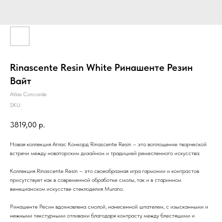
Rinascente Resin White Ринашенте Резин
Вайт
Atlas Concorde
SKU:
3819,00
р.
Новая коллекция Атлас Конкорд Rinascente Resin – это воплощение творческой
встречи между новаторским дизайном и традицией ремесленного искусства.
Коллекция Rinascente Resin – это своеобразная игра гармонии и контрастов
присутствует как в современной обработке смолы, так и в старинном
венецианском искусстве стеклоделия Murano.
Ринашенте Ресин вдохновлена смолой, нанесенной шпателем, с изысканными и
нежными текстурными отливами благодаря контрасту между блестящими и