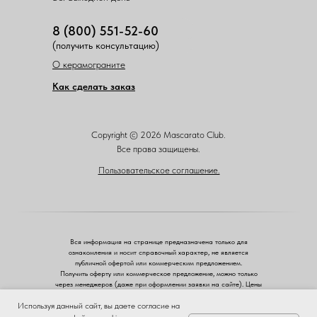
8 (800) 551-52-60
(получить консультацию)
О керамограните
Как сделать заказ
Copyright © 2026 Mascarato Club.
Все права защищены.
Пользовательское соглашение.
Вся информация на странице предназначена только для
ознакомления и носит справочный характер, не является
публичной офертой или коммерческим предложением.
Получить оферту или коммерческое предложение, можно только
через менеджеров (даже при оформлении заявки на сайте). Цены
указаны розничные.
Используя данный сайт, вы даете согласие на
ЗА
ЧЕСТНЫЙ