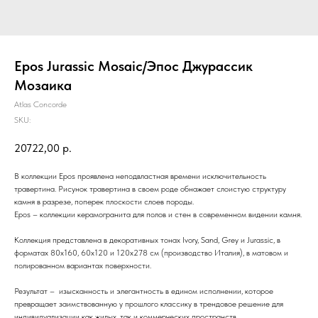
Epos Jurassic Mosaic/Эпос Джурассик
Мозаика
Atlas Concorde
SKU:
20722,00
р.
В коллекции Epos проявлена неподвластная времени исключительность
травертина. Рисунок травертина в своем роде обнажает слоистую структуру
камня в разрезе, поперек плоскости слоев породы.
Epos – коллекции керамогранита для полов и стен в современном видении камня.
Коллекция представлена в декоративных тонах Ivory, Sand, Grey и Jurassic, в
форматах 80x160, 60x120 и 120x278 см (производство Италия), в матовом и
полированном вариантах поверхности.
Результат – изысканность и элегантность в едином исполнении, которое
превращает заимствованную у прошлого классику в трендовое решение для
индивидуализации как жилых, так и коммерческих пространств.