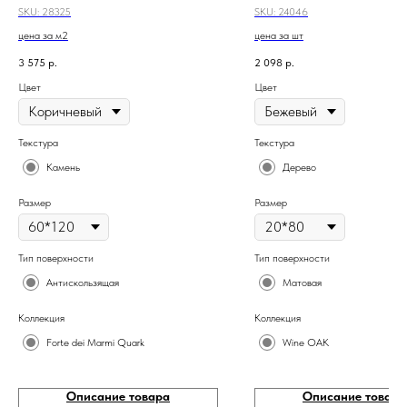
SKU:
28325
SKU:
24046
цена за м2
цена за шт
3 575
р.
2 098
р.
Цвет
Цвет
Текстура
Текстура
Камень
Дерево
Размер
Размер
Тип поверхности
Тип поверхности
Антискользящая
Матовая
Коллекция
Коллекция
Forte dei Marmi Quark
Wine OAK
Описание товара
Описание товара