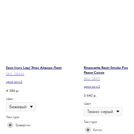
Epos Ivory Lap/ Эпос Айвори Лапп
Rinascente Resin Smoke Ринаш
Резин Смоук
SKU:
28446
SKU:
28117
цена за м2
цена за м2
4 386
р.
5 642
р.
Цвет
Цвет
Текстура
Текстура
Травертин
Бетон