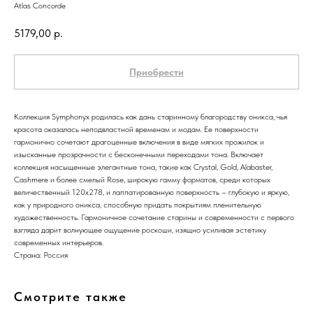
Atlas Concorde
5179,00
р.
Приобрести
Коллекция Symphonyx родилась как дань старинному благородству оникса, чья
красота оказалась неподвластной временам и модам. Ее поверхности
гармонично сочетают драгоценные включения в виде мягких прожилок и
изысканные прозрачности с бесконечными переходами тона. Включает
коллекция насыщенные элегантные тона, такие как Crystal, Gold, Alabaster,
Cashmere и более смелый Rose, широкую гамму форматов, среди которых
величественный 120x278, и лаппатированную поверхность – глубокую и яркую,
как у природного оникса, способную придать покрытиям пленительную
художественность. Гармоничное сочетание старины и современности с первого
взгляда дарит волнующее ощущение роскоши, изящно усиливая эстетику
современных интерьеров.
Страна: Россия
Смотрите также