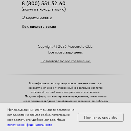
8 (800) 551-52-60
(получить консультацию)
О керамограните
Как сделать заказ
Copyright © 2026 Mascarato Club.
Все права защищены.
Пользовательское соглашение.
Вся информация на странице предназначена только для
ознакомления и носит справочный характер, не является
публичной офертой или коммерческим предложением.
Получить оферту или коммерческое предложение, можно только
через менеджеров (даже при оформлении заявки на сайте). Цены
указаны розничные.
ЗА
Используя данный сайт, вы даете согласие на
ЧЕСТНЫЙ
использование файлов cookie, помогающих
Понятно, спасибо
БИЗНЕС
нам сделать его удобнее для вас. Наша
политика конфиденциальности