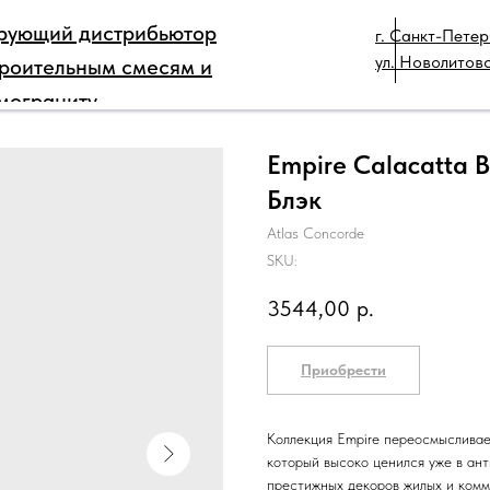
рующий дистрибьютор
г. Санкт-Петер
РЫ
ДЛЯ ПРОФЕССИОНАЛОВ
КАТАЛОГ
ТЕХ
ул. Новолитовс
троительным смесям и
КОНТАКТЫ
мограниту
Empire Calacatta 
Блэк
Atlas Concorde
SKU:
3544,00
р.
Приобрести
Коллекция Empire переосмысливае
который высоко ценился уже в ант
престижных декоров жилых и комм