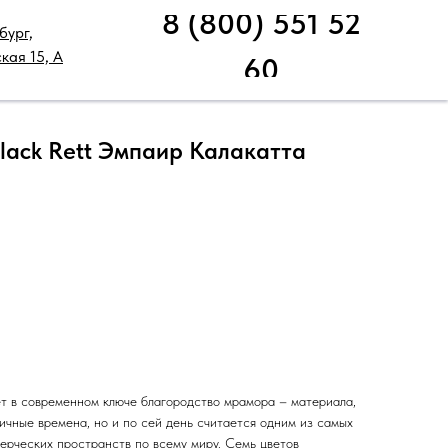
8 (800) 551 52
бург,
НИЧЕСКАЯ ПОДДЕРЖКА
РАСПРОДАЖА
кая 15, А
60
Black Rett Эмпаир Калакатта
т в современном ключе благородство мрамора – материала,
ичные времена, но и по сей день считается одним из самых
ерческих пространств по всему миру. Семь цветов