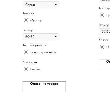
Текстур
Текстура
Це
Мрамор
Размер
Размер
Коллек
Тип поверхности
Dri
Лаппатированная
О
Коллекция
Empire
Описание товара