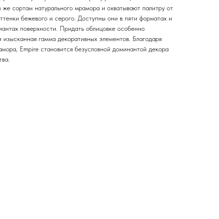
м же сортам натурального мрамора и охватывают палитру от
оттенки бежевого и серого. Доступны они в пяти форматах и
иантах поверхности. Придать облицовке особенно
и изысканная гамма декоративных элементов. Благодаря
амора, Empire становится безусловной доминантой декора
тва.