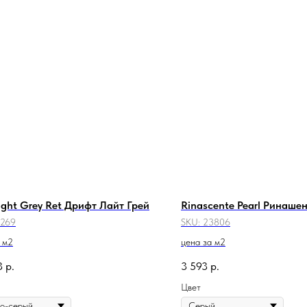
Light Grey Ret Дрифт Лайт Грей
Rinascente Pearl Ринаше
1269
SKU:
23806
 м2
цена за м2
3
р.
3 593
р.
Цвет