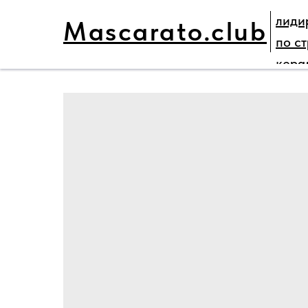
лиди
Mascarato.club
ГЛАВНАЯ
НАШИ ПРОЕКТЫ
ПАРТНЕ
по с
кера