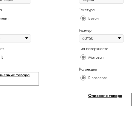
а
Текстура
мент
Бетон
Размер
ция
Тип поверхности
ft
Матовая
Коллекция
писание товара
Rinascente
Описание товара