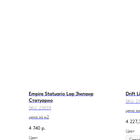
Empire Statuario Lap Эмпаир
Drift 
Статуарио
SKU:
2
SKU:
23059
цена за
цена за м2
4 227,
4 740
р.
Цвет
Цвет