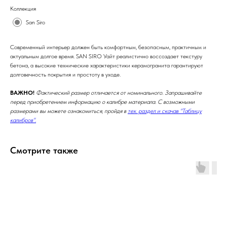
Коллекция
San Siro
Современный интерьер должен быть комфортным, безопасным, практичным и
актуальным долгое время. SAN SIRO Уайт реалистично воссоздает текстуру
бетона, а высокие технические характеристики керамогранита гарантируют
долговечность покрытия и простоту в уходе.
ВАЖНО!
Фактический размер отличается от номинального. Запрашивайте
перед приобретением информацию о калибре материала. С возможными
размерами вы можете ознакомиться, пройдя в
тех. раздел и скачав "Таблицу
калибров".
Смотрите также