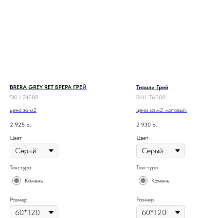
BRERA GREY RET БРЕРА ГРЕЙ
Тиволи Грей
SKU:
24088
SKU:
76008
цена за м2
цена за м2. матовый.
2 925
р.
2 930
р.
Цвет
Цвет
Текстура
Текстура
Камень
Камень
Размер
Размер