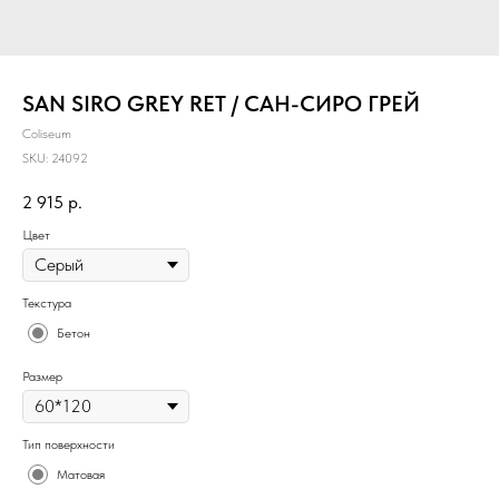
SAN SIRO GREY RET / САН-СИРО ГРЕЙ
Coliseum
SKU:
24092
2 915
р.
Цвет
Текстура
Бетон
Размер
Тип поверхности
Матовая