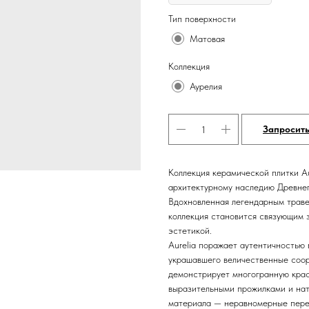
Тип поверхности
Матовая
Коллекция
Аурелия
Запросит
Коллекция керамической плитки Au
архитектурному наследию Древнег
Вдохновленная легендарным траве
коллекция становится связующим 
эстетикой.
Aurelia поражает аутентичностью
украшавшего величественные соор
демонстрирует многогранную крас
выразительными прожилками и на
материала — неравномерные перех