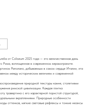
ь
relia от Coliseum 2025 года — это величественная дань
о Рима, воплощенная в современном керамограните.
ртином Раполано, добываемым в самом сердце Италии, эта
звеном между историческим величием и современной
 воспроизведения природной текстуры камня, столетиями
ужения римской цивилизации. Каждая плитка
оту травертина с его характерной пористой структурой,
туральными вкраплениями. Природные особенности
оды оттенков, мягкие световые рефлексы и тонкие нюансы