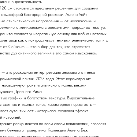
ину и выразительность.
120 см становится идеальным решением для создания
 атмосферой благородной роскоши. Aurelia Уайт
ные стилистические направления — от неоклассики и
ременного минимализма с элементами природных текстур.
ранита создает универсальную основу для любых цветовых
сочетаясь как с контрастными темными элементами, так и с
т от Coliseum — это выбор для тех, кто стремится
нство дух античного величия в его самом изысканном
m — это роскошная интерпретация знакового оттенка
ерамической плитки 2025 года. Этот керамогранит
 насыщенную грань итальянского камня, веками
ружения Древнего Рима.
стью графики и богатством текстуры. Выразительные
ы светлых и темных тонов, характерная пористость —
вает аутентичность материала, создавая эффект
й историей.
гранит раскрывается во всем своем великолепии, позволяя
ину бежевого травертина. Коллекция Aurelia Беж
я создания интерьеров с ярко выраженным характером —