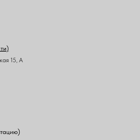
йти)
кая 15, А
ьтацию)