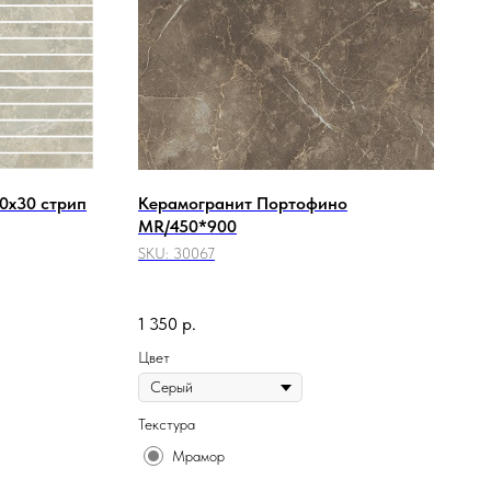
0x30 стрип
Керамогранит Портофино
MR/450*900
SKU:
30067
1 350
р.
Цвет
Текстура
Мрамор