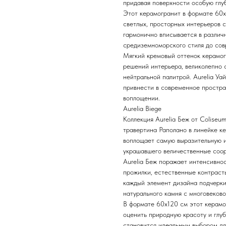
придавая поверхности особую глуб
Этот керамогранит в формате 60х
светлых, просторных интерьеров с
гармонично вписывается в различ
средиземноморского стиля до сов
Мягкий кремовый оттенок керамог
решений интерьера, великолепно 
нейтральной палитрой. Aurelia Уай
привнести в современное простра
воплощении.
Aurelia Biege
Коллекция Aurelia Беж от Coliseu
травертина Раполано в линейке к
воплощает самую выразительную и
украшавшего величественные соо
Aurelia Беж поражает интенсивно
прожилки, естественные контраст
каждый элемент дизайна подчерки
натурального камня с многовеково
В формате 60х120 см этот керамо
оценить природную красоту и глуб
становится идеальным выбором дл