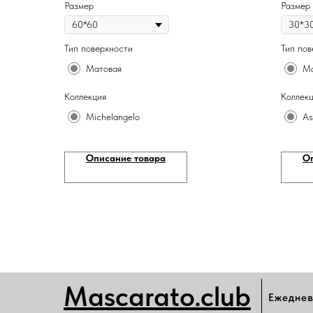
Размер
Размер
Тип поверхности
Тип пов
Матовая
Ма
Коллекция
Коллек
Michelangelo
As
Описание товара
О
Mascarato.club
Ежеднев