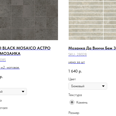
O BLACK MOSAICO АСТРО
Мозаика Да Винчи Беж 3
 МОЗАИКА
SKU:
28028
4085
цена за шт
 м2. матовая.
1 640
р.
р.
Цвет
Текстура
а
Камень
талл
Размер