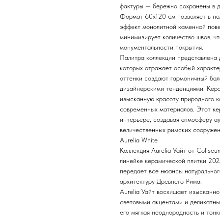
фактуры — бережно сохранены в д
Формат 60x120 см позволяет в пол
эффект монолитной каменной пове
минимизирует количество швов, ч
монументальности покрытия.
Палитра коллекции представлена 
которых отражает особый характе
оттенки создают гармоничный ба
дизайнерскими тенденциями. Керам
изысканную красоту природного к
современных материалов. Этот ке
интерьере, создавая атмосферу а
величественных римских сооружен
Aurelia White
Коллекция Aurelia Уайт от Colise
линейке керамической плитки 202
передает все нюансы натуральног
архитектуру Древнего Рима.
Aurelia Уайт восхищает изысканн
световыми акцентами и деликатны
его мягкая неоднородность и тон