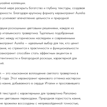
изайне коллекции.
ной мере раскрыть богатство и глубину текстуры, создавая
рхности. Благодаря крупному формату керамогранит Aurelia
то усиливает впечатление цельности и природной
двумя роскошными цветовыми решениями, каждое из
р итальянского травертина. Тщательно подобранные
ланс между историческим наследием и современными
огранит Aurelia — идеальный выбор для тех, кто ценит
амня, но стремится к практичности и функциональности
рамогранит способен стать эффектным акцентом в
утентичности и благородной роскоши, характерной для
ий.
um — это изысканное воплощение светлого травертина в
5 года. Этот керамогранит кремового оттенка мастерски
о камня, добываемого в сердце Италии и прославившего
ой текстурой с характерными для травертина Раполано
ми цветовыми переходами. Природная пористость камня,
кие прожилки воссозданы с непревзойденной точностью,