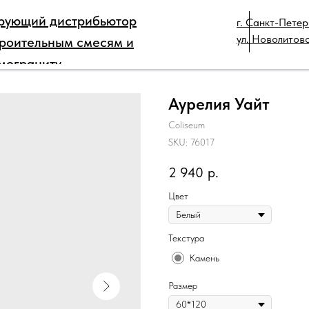
рующий дистрибьютор
г. Санкт-Петер
РЫ
ДЛЯ ПРОФЕССИОНАЛОВ
КАТАЛОГ
ТЕХ
ул. Новолитовс
троительным смесям и
КОНТАКТЫ
мограниту
Аурелия Уайт
Coliseum
SKU:
76017
2 940
р.
Цвет
Текстура
Камень
Размер