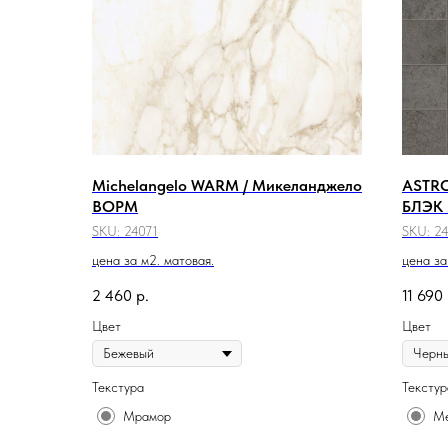
Michelangelo WARM / Микеланджело
ASTR
ВОРМ
БЛЭК
SKU:
24071
SKU:
2
цена за м2. матовая.
цена за
2 460
р.
11 690
Цвет
Цвет
Текстура
Текстур
Мрамор
Ме