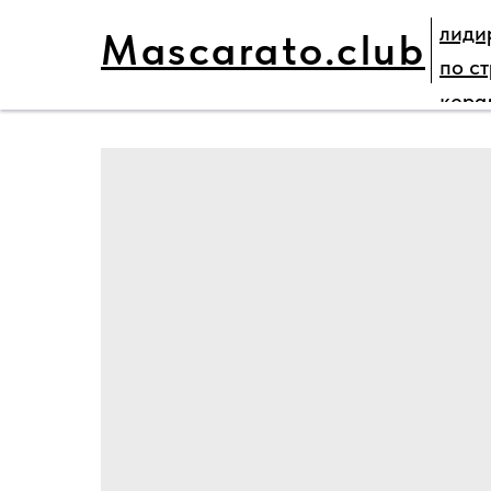
лиди
Mascarato.club
ГЛАВНАЯ
НАШИ ПРОЕКТЫ
ПАРТНЕ
по с
кера