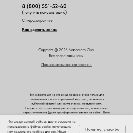
8 (800) 551-52-60
(получить консультацию)
О керамограните
Как сделать заказ
Copyright © 2026 Mascarato Club.
Все права защищены.
Пользовательское соглашение.
Вся информация на странице предназначена только для
ознакомления и носит справочный характер, не является
публичной офертой или коммерческим предложением.
Получить оферту или коммерческое предложение, можно только
через менеджеров (даже при оформлении заявки на сайте). Цены
указаны розничные.
Используя данный сайт, вы даете согласие на
ЗА
использование файлов cookie, помогающих
ЧЕСТНЫЙ
Понятно, спасибо
БИЗНЕС
Запросить
нам сделать его удобнее для вас. Наша