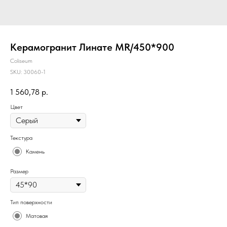
Керамогранит Линате MR/450*900
Coliseum
SKU:
30060-1
1 560,78
р.
Цвет
Текстура
Камень
Размер
Тип поверхности
Матовая