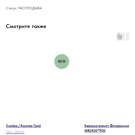
Статус: РАСПРОДАЖА
Смотрите также
NEW
Contea / Контеа Грэй
Керамогранит Флоренция
MR/450*900
SKU:
28005