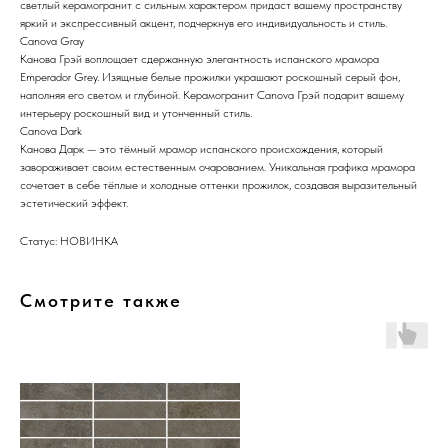
светлый керамогранит с сильным характером придаст вашему пространству
яркий и экспрессивный акцент, подчеркнув его индивидуальность и стиль.
Canova Gray
Канова Грэй воплощает сдержанную элегантность испанского мрамора
Emperador Grey. Изящные белые прожилки украшают роскошный серый фон,
наполняя его светом и глубиной. Керамогранит Canova Грэй подарит вашему
интерьеру роскошный вид и утонченный стиль.
Canova Dark
Канова Дарк — это тёмный мрамор испанского происхождения, который
завораживает своим естественным очарованием. Уникальная графика мрамора
сочетает в себе тёплые и холодные оттенки прожилок, создавая выразительный
эстетический эффект.
Статус: НОВИНКА
Смотрите также