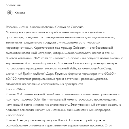
Коллекция
Канова
Роскошь и стиль в новой коллеции Canova от Coliseum
Мрамор, как один из самых востребованных материалов в дизайне и
архитектуре, соединяется с передовыми технологиями для создания нового,
технически продвинутого продукта с уникальными эстетическими
характеристиками. Керамогранит под мрамор Coliseum — это безопасный
высокотехнологичный материал, который можно укладывать на пол и стены.
В новой коллекции 2025 года от Coliseum - Canova - вы получите новые эмоции с
выразительной эстетикой мрамора. Коллекция Canova воспроизводит четыре
потрясающие мраморные текстуры: нежный Уайт, запоминающийся Сэнд,
элегантный Грэй и глубокий Дарк. Крупные форматы керамогранита 60х60 и
60х120 помогают раскрыть новые грани эстетики и роскоши мрамора,
вдохновляя на создание исключительных пространств.
Canova White
Канова Уайт имеет нежный белый цвет с изящными золотистыми прожилками и
имитирует мрамор Dolomite – уникальный камень греческого происхождения,
излучающий тепло и истинную элегантность. Этот утонченный оттенок идеально
подходит для создания уютных и стильных минималистичных интерьеров.
Canova Sand
Канова Сэнд вдохновлен мрамором Breccia Lunare, который поражает
разнообразием оттенков и переплетением выразительных прожилок. Этот