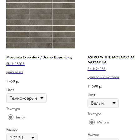
Мозаика Expo dark / Экспо Дарк грид
ASTRO WHITE MOSAICO АСТР
МОЗАИКА
SKU:
28015
SKU:
24083
цена за шт
цена за м2. матовая.
1 450
р.
11 690
р.
Цвет
Цвет
Текстура
Текстура
Бетон
Металл
Размер
Размер