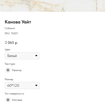
Канова Уайт
Coliseum
SKU:
76021
3 065
р.
Цвет
Текстура
Мрамор
Размер
Тип поверхности
Матовая