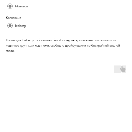
Матовая
Коллекция
Iceberg
Коллекция Iceberg с абсолютно белой глазурью вдохновлена отколотыми от
ледников крупными льдинами, свободно дрейфующими по бескрайней водной
глади.