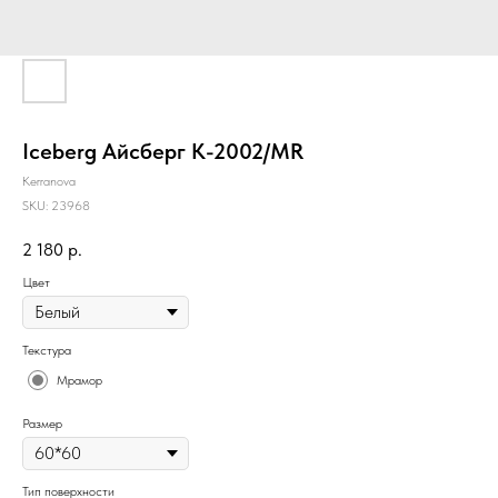
Iceberg Айсберг K-2002/MR
Kerranova
SKU:
23968
2 180
р.
Цвет
Текстура
Мрамор
Размер
Тип поверхности