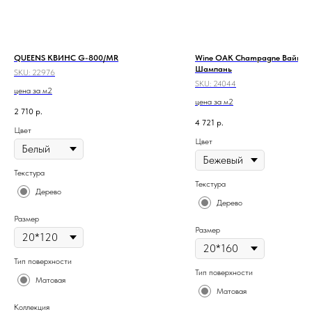
QUEENS КВИНС G-800/MR
Wine OAK Champagne Вайн О
Шампань
SKU:
22976
SKU:
24044
цена за м2
цена за м2
2 710
р.
4 721
р.
Цвет
Цвет
Текстура
Текстура
Дерево
Дерево
Размер
Размер
Тип поверхности
Тип поверхности
Матовая
Матовая
Коллекция