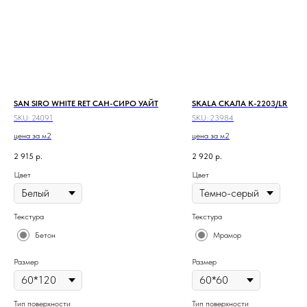
SAN SIRO WHITE RET САН-СИРО УАЙТ
SKALA СКАЛА K-2203/LR
SKU:
24091
SKU:
23984
цена за м2
цена за м2
2 915
р.
2 920
р.
Цвет
Цвет
Текстура
Текстура
Бетон
Мрамор
Размер
Размер
Тип поверхности
Тип поверхности