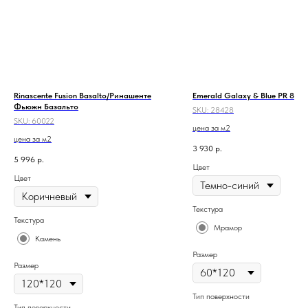
Rinascente Fusion Basalto/Ринашенте
Emerald Galaxy & Blue PR 835
Фьюжн Базальто
SKU:
28428
SKU:
60022
цена за м2
цена за м2
3 930
р.
5 996
р.
Цвет
Цвет
Текстура
Текстура
Мрамор
Камень
Размер
Размер
Тип поверхности
Тип поверхности