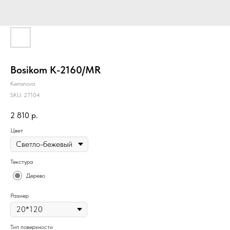
Bosikom K-2160/MR
Kerranova
SKU:
27104
2 810
р.
Цвет
Текстура
Дерево
Размер
Тип поверхности