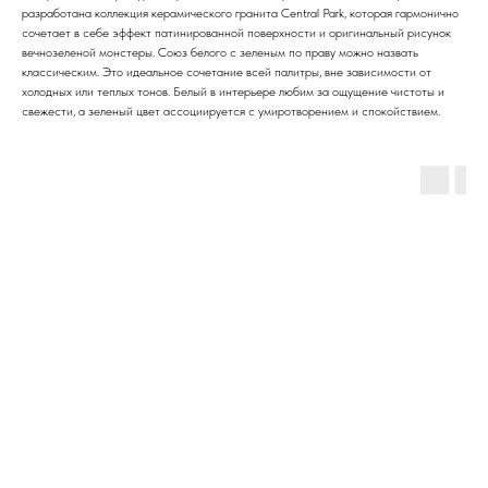
разработана коллекция керамического гранита Central Park, которая гармонично
сочетает в себе эффект патинированной поверхности и оригинальный рисунок
вечнозеленой монстеры. Союз белого с зеленым по праву можно назвать
классическим. Это идеальное сочетание всей палитры, вне зависимости от
холодных или теплых тонов. Белый в интерьере любим за ощущение чистоты и
свежести, а зеленый цвет ассоциируется с умиротворением и спокойствием.