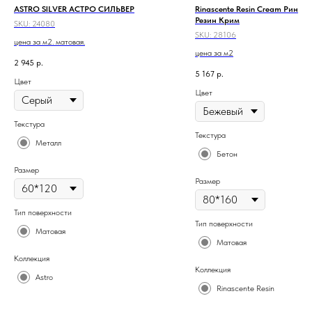
ASTRO SILVER АСТРО СИЛЬВЕР
Rinascente Resin Cream Ринаш
Резин Крим
SKU:
24080
SKU:
28106
цена за м2. матовая.
цена за м2
2 945
р.
5 167
р.
Цвет
Цвет
Текстура
Текстура
Металл
Бетон
Размер
Размер
Тип поверхности
Тип поверхности
Матовая
Матовая
Коллекция
Коллекция
Astro
Rinascente Resin