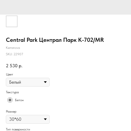
Central Park Централ Парк K-702/MR
Kerranova
SKU:
22907
2 530
р.
Цвет
Текстура
Бетон
Размер
Тип поверхности