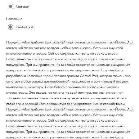
Матовая
Коллекция
Central park
Наряду с небоскребами Центральный парк считается символом Нью-Йорка. Это
настоящий глоток чистого воздуха, неба и зелени среди бетонных джунглей
многомиллионного города. Сейчас сохраняется тренд на все «зеленое».
Естественность и экологичность — все то, что год от года становится только
популярнее. Причем предпочтение все чаще отдается не идеально ошкуренным
поверхностям, а фактурам с различными несовершенствами. Поэтому была
разработана коллекция керамического гранита Central Park, которая гармонично
сочетает в себе эффект патинированной поверхности и оригинальный рисунок
вечнозеленой монстеры. Союз белого с зеленым по праву можно назвать
классическим. Это идеальное сочетание всей палитры, вне зависимости от
холодных или теплых тонов. Белый в интерьере любим за ощущение чистоты и
свежести, а зеленый цвет ассоциируется с умиротворением и спокойствием.
Наряду с небоскребами Центральный парк считается символом Нью-Йорка. Это
настоящий глоток чистого воздуха, неба и зелени среди бетонных джунглей
многомиллионного города. Сейчас сохраняется тренд на все «зеленое».
Естественность и экологичность — все то, что год от года становится только
популярнее. Причем предпочтение все чаще отдается не идеально ошкуренным
поверхностям, а фактурам с различными несовершенствами. Поэтому была