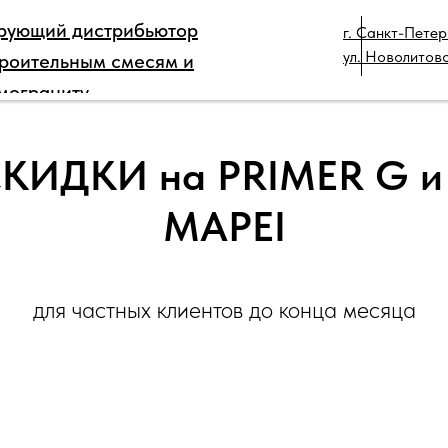
рующий дистрибьютор
г. Санкт-Петер
РЫ
ДЛЯ ПРОФЕССИОНАЛОВ
КАТАЛОГ
ТЕХ
ул. Новолитовс
троительным смесям и
КОНТАКТЫ
мограниту
ИДКИ на PRIMER G и
MAPEI
для частных клиентов до конца месяца