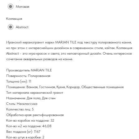
Матовая
Коллекция
Abstract
Иранский керамогранит марки MARJAN TILE под текстуру полированного камня,
но при этом с интереснейшим дизайном в современном стиле, хайтек. Коллекция
Abstract - это игра красок и света, это неповторимый дизайн. Очень интересное
сочетание акварельных разводов на камне.
Производитель MARJAN TILE
Поверхность: Полированная
Толщина (мм): 11
Помещение: Ванная, Гостинная, Кухня, Коридор, Общественные помещения
Тип материала: керамический гранит
Назначение: Для пола, Для стен
Стиль: Неоклассика
Количество лиц: 5
Обработка края: ректифицированная
Кол-во коробок на поддоне: 32
Кол-во м2 на поддоне: 46,08
Вес поддона (кг): 1167
Кол-во штук в коробке: 2