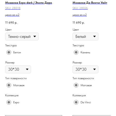
Мозаика Expo dark / Экспо Дарк
Мозаика Да Винчи Уайт
SKU:
28018
SKU:
28026
цена за м2
цена за м2
11 690
р.
11 690
р.
Цвет
Цвет
Текстура
Текстура
Бетон
Камень
Размер
Размер
Тип поверхности
Тип поверхности
Матовая
Матовая
Коллекция
Коллекция
Expo
Da Vinci