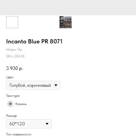
Incanto Blue PR 8071
Marjan Tile
SKU:
28430
3 930
р.
Цвет
Текстура
Камень
Размер
Тип поверхности